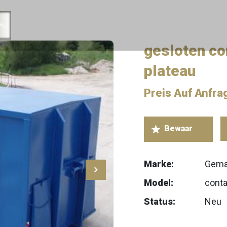
gesloten con
plateau
Preis Auf Anfra
Marke:
Gema
Model:
conta
Status:
Neu