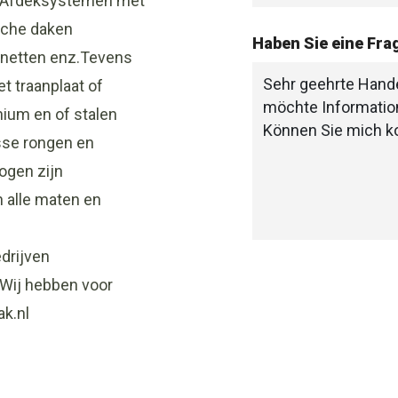
nz.Afdeksystemen met
sche daken
Haben Sie eine Fr
apnetten enz.Tevens
t traanplaat of
ium en of stalen
osse rongen en
ogen zijn
 alle maten en
edrijven
.Wij hebben voor
k.nl