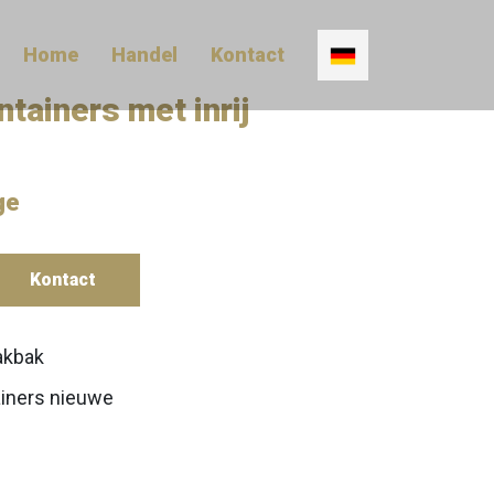
Home
Handel
Kontact
tainers met inrij
ge
Kontact
kbak
iners nieuwe