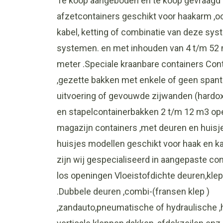
Te koop aangeboden en te koop gevraagd 
afzetcontainers geschikt voor haakarm ,o
kabel, ketting of combinatie van deze sy
systemen. en met inhouden van 4 t/m 52 m
meter .Speciale kraanbare containers Con
,gezette bakken met enkele of geen spante
uitvoering of gevouwde zijwanden (hardo
en stapelcontainerbakken 2 t/m 12 m3 op
magazijn containers ,met deuren en huisj
huisjes modellen geschikt voor haak en 
zijn wij gespecialiseerd in aangepaste cont
los openingen Vloeistofdichte deuren,klepp
.Dubbele deuren ,combi-(fransen klep )
,zandauto,pneumatische of hydraulische ,