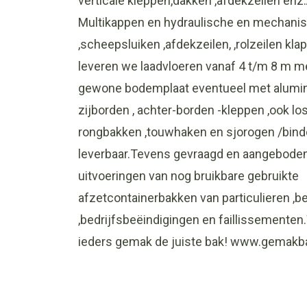
verticale kleppen,dakken ,afdekzeilen e
Multikappen en hydraulische en mechani
,scheepsluiken ,afdekzeilen, ,rolzeilen kl
leveren we laadvloeren vanaf 4 t/m 8 m me
gewone bodemplaat eventueel met alumin
zijborden , achter-borden -kleppen ,ook l
rongbakken ,touwhaken en sjorogen /bind
leverbaar.Tevens gevraagd en aangeboden
uitvoeringen van nog bruikbare gebruikte
afzetcontainerbakken van particulieren ,b
,bedrijfsbeëindigingen en faillissementen
ieders gemak de juiste bak! www.gemakba