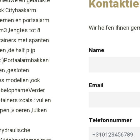
nieuwe en gebruikte
Kontaktie
ok Cityhaakarm
stemen en portaalarm
Wir helfen Ihnen ger
3 ,lengtes tot 8
tainers met spanten
n ,de half pijp
Name
x )Portaalarmbakken
en ,gesloten
es modellen ,ook
Email
kabelopnameVerder
ainers zoals : vul en
en ,vloeren ,luiken
Telefonnummer
hydraulische