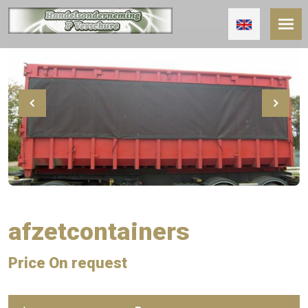
afzetcontainers
Price On request