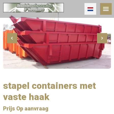
stapel containers met
vaste haak
Prijs Op aanvraag