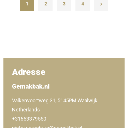
1
2
3
4
Adresse
Gemakbak.nl
Valkenvoortweg 31, 5145PM Waalwijk
Netherlands
+31653379550
pieter.verschure@gemakbak.nl